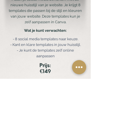
nieuwe huisstijl van je website. Je krijgt 8
templates die passen bij de stijl en kleuren
van jouw website. Deze templates kun je
zelf aanpassen in Canva.
Wat je kunt verwachten:
- 8 social media templates naar keuze.
- Kant en klare templates in jouw huisstijl.
- Je kunt de templates zelf online
aanpassen
Prijs:
€149
Ja, dit wil ik!
Compleet social media
pakket
Wil je dat jouw social media aansluit op je