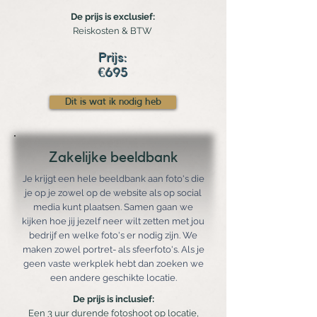
De prijs is exclusief:
Reiskosten & BTW
Prijs:
€695
Dit is wat ik nodig heb
Zakelijke beeldbank
Je krijgt een hele beeldbank aan foto's die
je op je zowel op de website als op social
media kunt plaatsen. Samen gaan we
kijken hoe jij jezelf neer wilt zetten met jou
bedrijf en welke foto's er nodig zijn. We
maken zowel portret- als sfeerfoto's. Als je
geen vaste werkplek hebt dan zoeken we
een andere geschikte locatie.
De prijs is inclusief:
Een 3 uur durende fotoshoot op locatie,